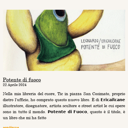
Potente di fuoco
22 Aprile 2024
Nella mia libreria del cuore, Tic in piazza San Cosimato, proprio
dietro l’ufficio, ho comprato questo nuovo libro. È di 𝗘𝗿𝗶𝗰𝗮𝗶𝗹𝗰𝗮𝗻𝗲
illustratore, disegnatore, artista scultore e street artist le cui opere
sono in tutto il mondo. 𝗣𝗼𝘁𝗲𝗻𝘁𝗲 𝗱𝗶 𝗙𝘂𝗼𝗰𝗼, questo è il titolo, è
un libro che mi ha fatto
continua